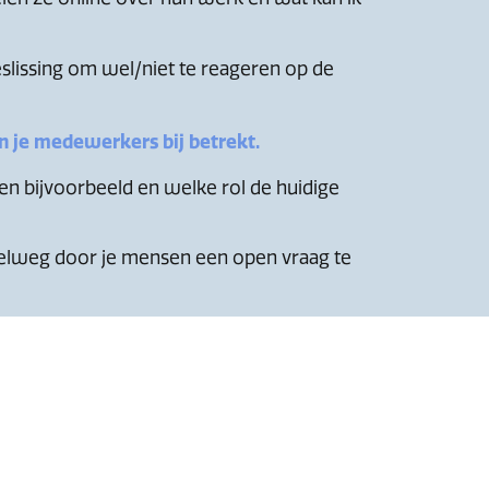
eslissing om wel/niet te reageren op de
 je medewerkers bij betrekt.
gen bijvoorbeeld en welke rol de huidige
pelweg door je mensen een open vraag te
der op weg te helpen:
rganisatie. Dus als je betrokken en
p mensen dan jij met je vacaturepost vanaf