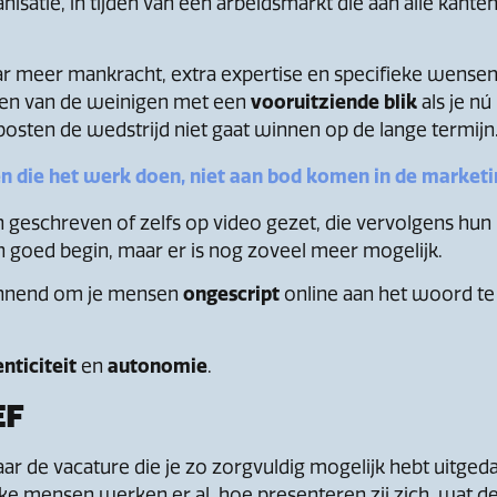
satie, in tijden van een arbeidsmarkt die aan alle kanten
aar meer mankracht, extra expertise en specifieke wensen
 een van de weinigen met een
vooruitziende blik
als je n
e posten de wedstrijd niet gaat winnen op de lange termijn
en die het werk doen, niet aan bod komen in de marketi
geschreven of zelfs op video gezet, die vervolgens hun 
n goed begin, maar er is nog zoveel meer mogelijk.
pannend om je mensen
ongescript
online aan het woord te
nticiteit
en
autonomie
.
EF
 naar de vacature die je zo zorgvuldig mogelijk hebt uitged
ke mensen werken er al, hoe presenteren zij zich, wat de