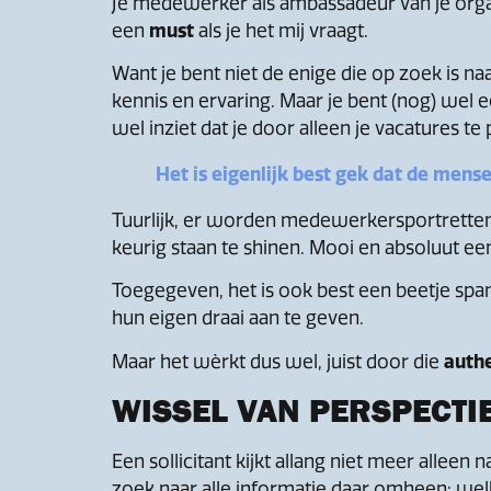
Je medewerker als ambassadeur van je organi
een
must
als je het mij vraagt.
Want je bent niet de enige die op zoek is n
kennis en ervaring. Maar je bent (nog) wel
wel inziet dat je door alleen je vacatures t
Het is eigenlijk best gek dat de mens
Tuurlijk, er worden medewerkersportretten 
keurig staan te shinen. Mooi en absoluut ee
Toegegeven, het is ook best een beetje s
hun eigen draai aan te geven.
Maar het wèrkt dus wel, juist door die
authe
WISSEL VAN PERSPECTI
Een sollicitant kijkt allang niet meer alleen
zoek naar alle informatie daar omheen: wel