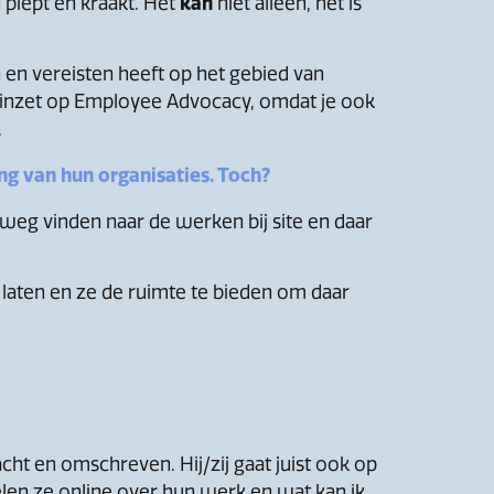
 piept en kraakt. Het
kan
niet alleen, het is
 en vereisten heeft op het gebied van
ú inzet op Employee Advocacy, omdat je ook
.
ng van hun organisaties. Toch?
weg vinden naar de werken bij site en daar
 laten en ze de ruimte te bieden om daar
acht en omschreven. Hij/zij gaat juist ook op
len ze online over hun werk en wat kan ik