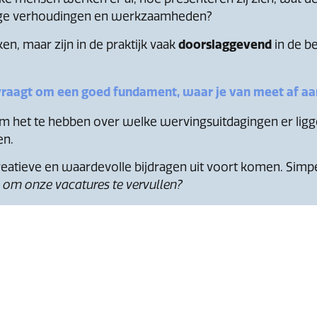
rlinge verhoudingen en werkzaamheden?
ken, maar zijn in de praktijk vaak
doorslaggevend
in de b
aagt om een goed fundament, waar je van meet af aan
l om het te hebben over welke wervingsuitdagingen er lig
en.
creatieve en waardevolle bijdragen uit voort komen. Sim
 om onze vacatures te vervullen?
S EN FEITEN
 go
is, een paar cijfers en feiten uit onderzoek om je ver
edewerkers is gemiddeld
10 keer groter
dan dat van je o
posten over hun werk, bereikt dat een veel grotere groe
sen.