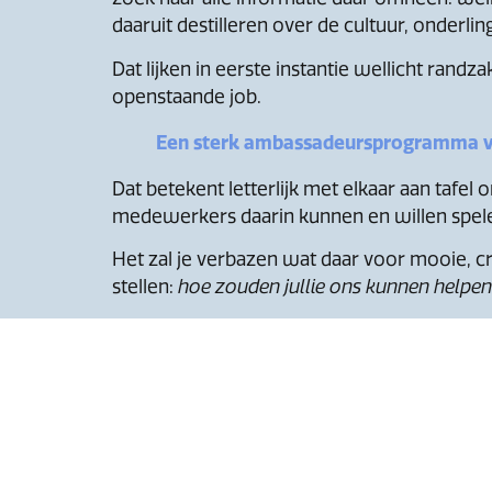
daaruit destilleren over de cultuur, onde
Dat lijken in eerste instantie wellicht randza
openstaande job.
Een sterk ambassadeursprogramma vr
Dat betekent letterlijk met elkaar aan tafe
medewerkers daarin kunnen en willen spel
Het zal je verbazen wat daar voor mooie, 
stellen:
hoe zouden jullie ons kunnen helpen
EFFECTIVITEIT IN CIJFER
En mocht je nog twijfelen of dit
the way to
Het gecombineerde netwerk van je m
enthousiaste medewerkers iets online 
de bedrijfspagina voor elkaar kunt bok